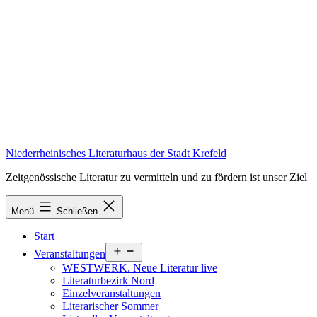
Zum
Inhalt
springen
Niederrheinisches Literaturhaus der Stadt Krefeld
Zeitgenössische Literatur zu vermitteln und zu fördern ist unser Ziel
Menü
Schließen
Start
Menü
Veranstaltungen
öffnen
WESTWERK. Neue Literatur live
Literaturbezirk Nord
Einzelveranstaltungen
Literarischer Sommer