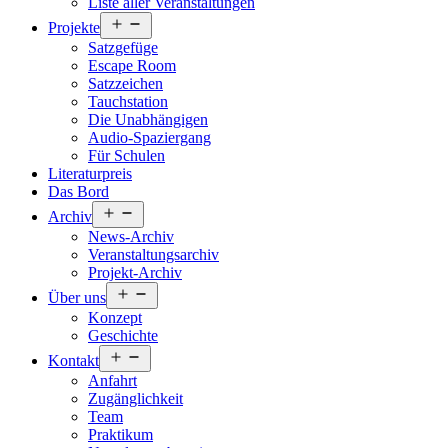
Liste aller Veranstaltungen
Menü
Projekte
öffnen
Satzgefüge
Escape Room
Satzzeichen
Tauchstation
Die Unabhängigen
Audio-Spaziergang
Für Schulen
Literaturpreis
Das Bord
Menü
Archiv
öffnen
News-Archiv
Veranstaltungsarchiv
Projekt-Archiv
Menü
Über uns
öffnen
Konzept
Geschichte
Menü
Kontakt
öffnen
Anfahrt
Zugänglichkeit
Team
Praktikum