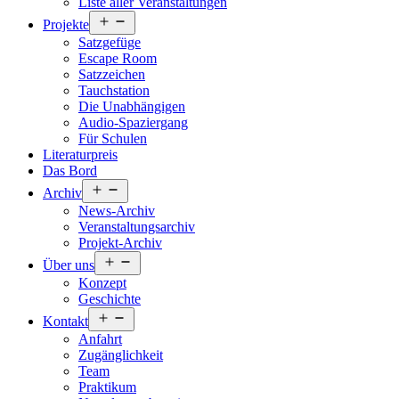
Liste aller Veranstaltungen
Menü
Projekte
öffnen
Satzgefüge
Escape Room
Satzzeichen
Tauchstation
Die Unabhängigen
Audio-Spaziergang
Für Schulen
Literaturpreis
Das Bord
Menü
Archiv
öffnen
News-Archiv
Veranstaltungsarchiv
Projekt-Archiv
Menü
Über uns
öffnen
Konzept
Geschichte
Menü
Kontakt
öffnen
Anfahrt
Zugänglichkeit
Team
Praktikum