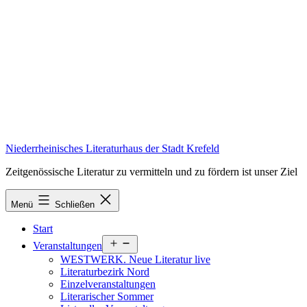
Zum
Inhalt
springen
Niederrheinisches Literaturhaus der Stadt Krefeld
Zeitgenössische Literatur zu vermitteln und zu fördern ist unser Ziel
Menü
Schließen
Start
Menü
Veranstaltungen
öffnen
WESTWERK. Neue Literatur live
Literaturbezirk Nord
Einzelveranstaltungen
Literarischer Sommer