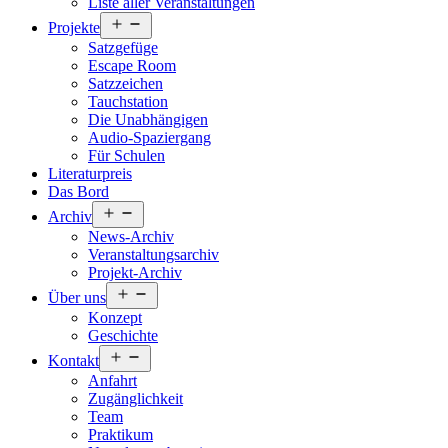
Liste aller Veranstaltungen
Menü
Projekte
öffnen
Satzgefüge
Escape Room
Satzzeichen
Tauchstation
Die Unabhängigen
Audio-Spaziergang
Für Schulen
Literaturpreis
Das Bord
Menü
Archiv
öffnen
News-Archiv
Veranstaltungsarchiv
Projekt-Archiv
Menü
Über uns
öffnen
Konzept
Geschichte
Menü
Kontakt
öffnen
Anfahrt
Zugänglichkeit
Team
Praktikum