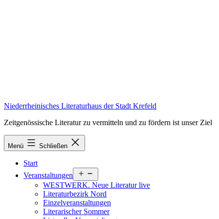
Zum
Inhalt
springen
Niederrheinisches Literaturhaus der Stadt Krefeld
Zeitgenössische Literatur zu vermitteln und zu fördern ist unser Ziel
Menü
Schließen
Start
Menü
Veranstaltungen
öffnen
WESTWERK. Neue Literatur live
Literaturbezirk Nord
Einzelveranstaltungen
Literarischer Sommer