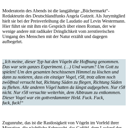
Moderatorin des Abends ist die langjährige „Büchermarkt“-
Redakteurin des Deutschlandfunks Angela Gutzeit. Als Jurymitglied
hielt sie bei der Preisverleihung die Laudatio auf Levin Westermann.
Hier führt sie mit ihm ein Gespräch über einen Roman, der wie
wenige andere mit radikaler Dringlichkeit vom zerstörerischen
Umgang des Menschen mit der Natur erzählt und dagegen
aufbegehrt.
„Ich meine, dieser Typ hat den Vögeln die Hoffnung genommen.
Das war sein ganzes Experiment. (…) Und warum? Um Gott zu
spielen! Um den gesamten beschissenen Himmel zu löschen und
dann zu notieren, dass ein einziger Vogel, r58, trotz allem noch
zwölfmal versucht hat, Richtung Süden zu fliegen, Richtung Süden
zu fliehen. Alle anderen Vögel hatten da längst aufgegeben. Nur r58
nicht. Nur r58 versuchte weiterhin, dem Albtraum zu entkommen.
Dieser Vogel war ein gottverdammter Held. Fuck. Fuck,
fuck, fuck!“
Zugunruhe, das ist die Rastlosigkeit von Vögeln im Vorfeld ihrer
Migration, die nächtliche Sehnsucht, das Gefühl, dem Lockruf der