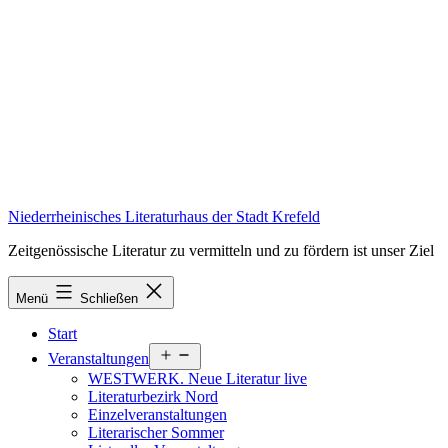
Zum
Inhalt
springen
Niederrheinisches Literaturhaus der Stadt Krefeld
Zeitgenössische Literatur zu vermitteln und zu fördern ist unser Ziel
Menü
Schließen
Start
Menü
Veranstaltungen
öffnen
WESTWERK. Neue Literatur live
Literaturbezirk Nord
Einzelveranstaltungen
Literarischer Sommer