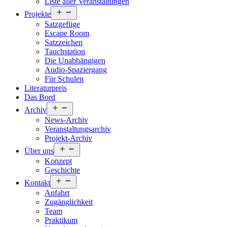
Liste aller Veranstaltungen
Menü
Projekte
öffnen
Satzgefüge
Escape Room
Satzzeichen
Tauchstation
Die Unabhängigen
Audio-Spaziergang
Für Schulen
Literaturpreis
Das Bord
Menü
Archiv
öffnen
News-Archiv
Veranstaltungsarchiv
Projekt-Archiv
Menü
Über uns
öffnen
Konzept
Geschichte
Menü
Kontakt
öffnen
Anfahrt
Zugänglichkeit
Team
Praktikum