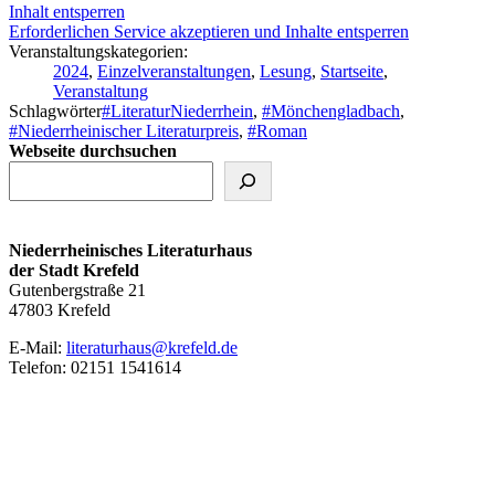
Inhalt entsperren
Erforderlichen Service akzeptieren und Inhalte entsperren
Veranstaltungskategorien:
2024
,
Einzelveranstaltungen
,
Lesung
,
Startseite
,
Veranstaltung
Schlagwörter
#LiteraturNiederrhein
,
#Mönchengladbach
,
#Niederrheinischer Literaturpreis
,
#Roman
Webseite durchsuchen
Niederrheinisches Literaturhaus
der Stadt Krefeld
Gutenbergstraße 21
47803 Krefeld
E‑Mail:
literaturhaus@krefeld.de
Telefon: 02151 1541614