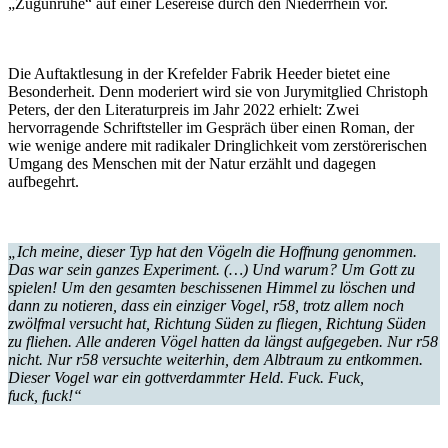
„Zugunruhe“ auf einer Lesereise durch den Niederrhein vor.
Die Auftaktlesung in der Krefelder Fabrik Heeder bietet eine
Besonderheit. Denn moderiert wird sie von Jurymitglied Christoph
Peters, der den Literaturpreis im Jahr 2022 erhielt: Zwei
hervorragende Schriftsteller im Gespräch über einen Roman, der
wie wenige andere mit radikaler Dringlichkeit vom zerstörerischen
Umgang des Menschen mit der Natur erzählt und dagegen
aufbegehrt.
„Ich meine, dieser Typ hat den Vögeln die Hoffnung genommen.
Das war sein ganzes Experiment. (…) Und warum? Um Gott zu
spielen! Um den gesamten beschissenen Himmel zu löschen und
dann zu notieren, dass ein einziger Vogel, r58, trotz allem noch
zwölfmal versucht hat, Richtung Süden zu fliegen, Richtung Süden
zu fliehen. Alle anderen Vögel hatten da längst aufgegeben. Nur r58
nicht. Nur r58 versuchte weiterhin, dem Albtraum zu entkommen.
Dieser Vogel war ein gottverdammter Held. Fuck. Fuck,
fuck, fuck!“