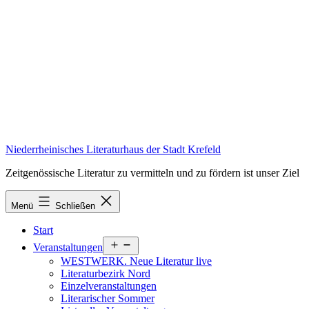
Zum
Inhalt
springen
Niederrheinisches Literaturhaus der Stadt Krefeld
Zeitgenössische Literatur zu vermitteln und zu fördern ist unser Ziel
Menü
Schließen
Start
Menü
Veranstaltungen
öffnen
WESTWERK. Neue Literatur live
Literaturbezirk Nord
Einzelveranstaltungen
Literarischer Sommer