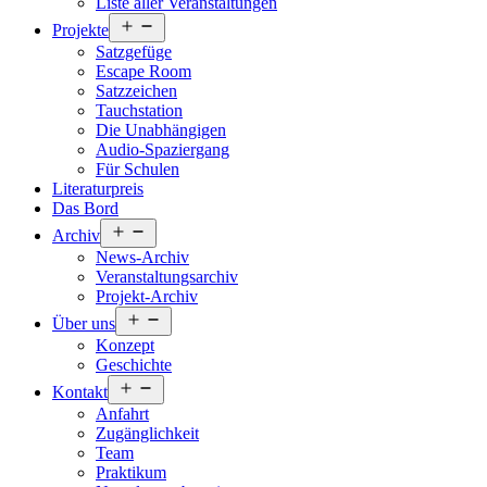
Liste aller Veranstaltungen
Menü
Projekte
öffnen
Satzgefüge
Escape Room
Satzzeichen
Tauchstation
Die Unabhängigen
Audio-Spaziergang
Für Schulen
Literaturpreis
Das Bord
Menü
Archiv
öffnen
News-Archiv
Veranstaltungsarchiv
Projekt-Archiv
Menü
Über uns
öffnen
Konzept
Geschichte
Menü
Kontakt
öffnen
Anfahrt
Zugänglichkeit
Team
Praktikum