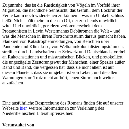
Zugunruhe, das ist die Rastlosigkeit von Vögeln im Vorfeld ihrer
Migration, die nächtliche Sehnsucht, das Gefühl, dem Lockruf der
Ferne kaum noch widerstehen zu können – was im Umkehrschluss
heißt: Nichts hält mehr an diesem Ort, der zusehends unwirtlich
wird. Und unwirtlich, geradezu verloren erscheint dem
Protagonisten in Levin Westermanns Debütroman die Welt – und
was die Menschen in ihrem Fortschrittssturm daraus gemacht haben.
Flankiert von Katastrophenmeldungen, von Berichten über
Pandemie und Klimakrise, von Weltraumkolonialisierungsträumen,
streift er durch Landschaften der Schweiz und Deutschlands, vorbei
an Raketenstationen und misstrauischen Blicken, und protokolliert
die ungezügelte Zerstörungswut der Menschen, einer Spezies außer
Rand und Band, die vergessen hat, dass sie nicht allein ist auf
diesem Planeten, dass sie umgeben ist von Leben, und die allen
Warnungen zum Trotz nicht aufhört, jenen Sturm noch weiter
anzufachen.
Eine ausführliche Besprechung des Romans finden Sie auf unserer
Webseite
hier
, weitere Informationen zur Verleihung des
Niederrheinischen Literaturpreises hier.
Veranstaltet von