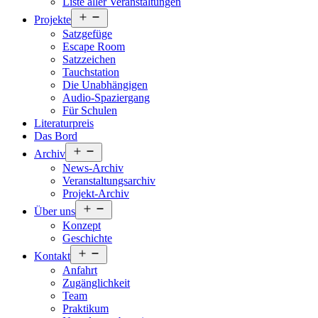
Liste aller Veranstaltungen
Menü
Projekte
öffnen
Satzgefüge
Escape Room
Satzzeichen
Tauchstation
Die Unabhängigen
Audio-Spaziergang
Für Schulen
Literaturpreis
Das Bord
Menü
Archiv
öffnen
News-Archiv
Veranstaltungsarchiv
Projekt-Archiv
Menü
Über uns
öffnen
Konzept
Geschichte
Menü
Kontakt
öffnen
Anfahrt
Zugänglichkeit
Team
Praktikum