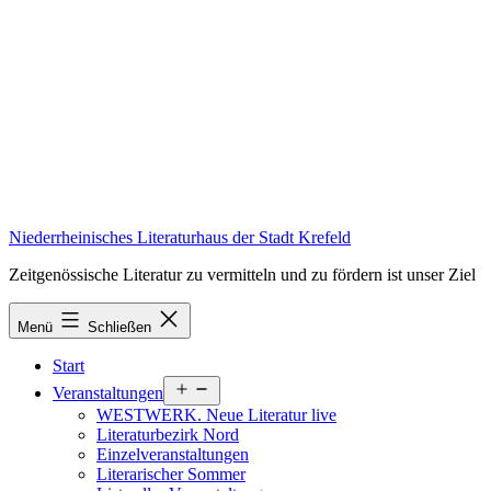
Zum
Inhalt
springen
Niederrheinisches Literaturhaus der Stadt Krefeld
Zeitgenössische Literatur zu vermitteln und zu fördern ist unser Ziel
Menü
Schließen
Start
Menü
Veranstaltungen
öffnen
WESTWERK. Neue Literatur live
Literaturbezirk Nord
Einzelveranstaltungen
Literarischer Sommer