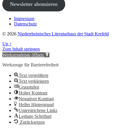
Newsletter abonnieren
Impressum
Datenschutz
© 2026
Niederrheinisches Literaturhaus der Stadt Krefeld
Up
↑
Zum Inhalt springen
Werkzeugleiste öffnen
Werkzeuge für Barrierefreiheit
Text vergrößern
Text verkleinern
Graustufen
Hoher Kontrast
Negativer Kontrast
Heller Hintergrund
Unterstrichene Links
Lesbare Schriftart
Zurücksetzen