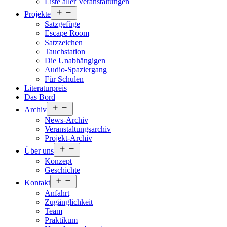
Liste aller Veranstaltungen
Menü
Projekte
öffnen
Satzgefüge
Escape Room
Satzzeichen
Tauchstation
Die Unabhängigen
Audio-Spaziergang
Für Schulen
Literaturpreis
Das Bord
Menü
Archiv
öffnen
News-Archiv
Veranstaltungsarchiv
Projekt-Archiv
Menü
Über uns
öffnen
Konzept
Geschichte
Menü
Kontakt
öffnen
Anfahrt
Zugänglichkeit
Team
Praktikum