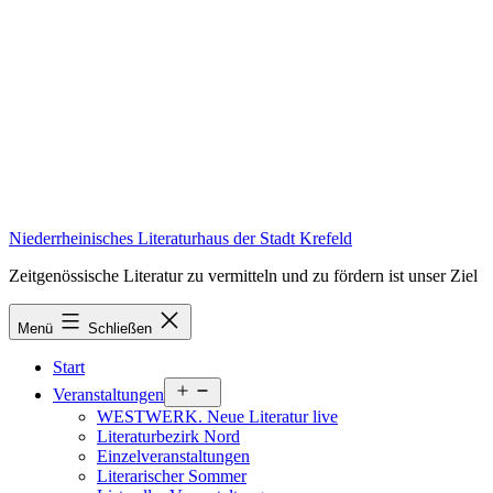
Zum
Inhalt
springen
Niederrheinisches Literaturhaus der Stadt Krefeld
Zeitgenössische Literatur zu vermitteln und zu fördern ist unser Ziel
Menü
Schließen
Start
Menü
Veranstaltungen
öffnen
WESTWERK. Neue Literatur live
Literaturbezirk Nord
Einzelveranstaltungen
Literarischer Sommer