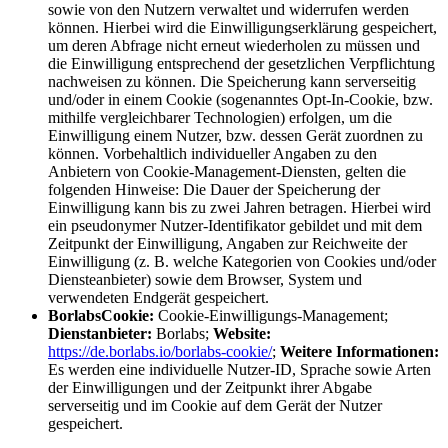
sowie von den Nutzern verwaltet und widerrufen werden
können. Hierbei wird die Einwilligungserklärung gespeichert,
um deren Abfrage nicht erneut wiederholen zu müssen und
die Einwilligung entsprechend der gesetzlichen Verpflichtung
nachweisen zu können. Die Speicherung kann serverseitig
und/oder in einem Cookie (sogenanntes Opt-In-Cookie, bzw.
mithilfe vergleichbarer Technologien) erfolgen, um die
Einwilligung einem Nutzer, bzw. dessen Gerät zuordnen zu
können. Vorbehaltlich individueller Angaben zu den
Anbietern von Cookie-Management-Diensten, gelten die
folgenden Hinweise: Die Dauer der Speicherung der
Einwilligung kann bis zu zwei Jahren betragen. Hierbei wird
ein pseudonymer Nutzer-Identifikator gebildet und mit dem
Zeitpunkt der Einwilligung, Angaben zur Reichweite der
Einwilligung (z. B. welche Kategorien von Cookies und/oder
Diensteanbieter) sowie dem Browser, System und
verwendeten Endgerät gespeichert.
BorlabsCookie:
Cookie-Einwilligungs-Management;
Dienstanbieter:
Borlabs;
Website:
https://de.borlabs.io/borlabs-cookie/
;
Weitere Informationen:
Es werden eine individuelle Nutzer-ID, Sprache sowie Arten
der Einwilligungen und der Zeitpunkt ihrer Abgabe
serverseitig und im Cookie auf dem Gerät der Nutzer
gespeichert.