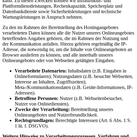
kann. Zu diesen Zwecken können wir Infrastruktur- und
Plattformdienstleistungen, Rechenkapazität, Speicherplatz und
Datenbankdienste sowie Sicherheitsleistungen und technische
Wartungsleistungen in Anspruch nehmen.
Zu den im Rahmen der Bereitstellung des Hostingangebotes
verarbeiteten Daten können alle die Nutzer unseres Onlineangebotes
betreffenden Angaben gehören, die im Rahmen der Nutzung und
der Kommunikation anfallen. Hierzu gehören regelmäßig die IP-
Adresse, die notwendig ist, um die Inhalte von Onlineangeboten an
Browser ausliefern zu können, und alle innerhalb unseres
Onlineangebotes oder von Webseiten getätigten Eingaben.
Verarbeitete Datenarten:
Inhaltsdaten (z.B. Eingaben in
Onlineformularen); Nutzungsdaten (z.B. besuchte Webseiten,
Interesse an Inhalten, Zugriffszeiten);
Meta-/Kommunikationsdaten (z.B. Geräte-Informationen, IP-
Adressen).
Betroffene Personen:
Nutzer (z.B. Webseitenbesucher,
Nutzer von Onlinediensten).
Zwecke der Verarbeitung:
Bereitstellung unseres
Onlineangebotes und Nutzerfreundlichkeit.
Rechtsgrundlagen:
Berechtigte Interessen (Art. 6 Abs. 1 S.
1 lit. f. DSGVO).
Weitere Hinweise zu Verarbeitungsprozessen, Verfahren und