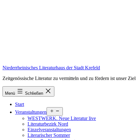
Zum
Inhalt
springen
Niederrheinisches Literaturhaus der Stadt Krefeld
Zeitgenössische Literatur zu vermitteln und zu fördern ist unser Ziel
Menü
Schließen
Start
Menü
Veranstaltungen
öffnen
WESTWERK. Neue Literatur live
Literaturbezirk Nord
Einzelveranstaltungen
Literarischer Sommer