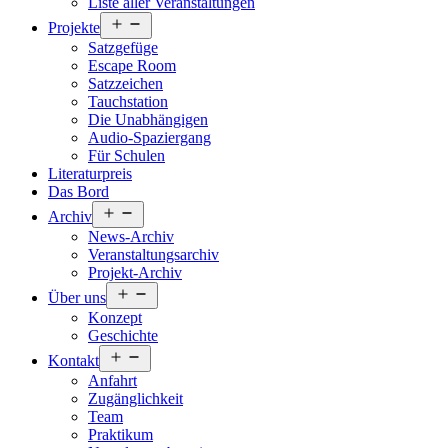
Liste aller Veranstaltungen
Menü
Projekte
öffnen
Satzgefüge
Escape Room
Satzzeichen
Tauchstation
Die Unabhängigen
Audio-Spaziergang
Für Schulen
Literaturpreis
Das Bord
Menü
Archiv
öffnen
News-Archiv
Veranstaltungsarchiv
Projekt-Archiv
Menü
Über uns
öffnen
Konzept
Geschichte
Menü
Kontakt
öffnen
Anfahrt
Zugänglichkeit
Team
Praktikum