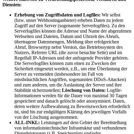
Diensten:
Erhebung von Zugriffsdaten und Logfiles:
Wir selbst
(bzw. unser Webhostinganbieter) erheben Daten zu jedem
Zugriff auf den Server (sogenannte Serverlogfiles). Zu den
Serverlogfiles können die Adresse und Name der abgerufenen
Webseiten und Dateien, Datum und Uhrzeit des Abrufs,
übertragene Datenmengen, Meldung über erfolgreichen
Abruf, Browsertyp nebst Version, das Betriebssystem des
Nutzers, Referrer URL (die zuvor besuchte Seite) und im
Regelfall IP-Adressen und der anfragende Provider gehören.
Die Serverlogfiles können zum einen zu Zwecken der
Sicherheit eingesetzt werden, z.B., um eine Überlastung der
Server zu vermeiden (insbesondere im Fall von
missbräuchlichen Angriffen, sogenannten DDoS-Attacken)
und zum anderen, um die Auslastung der Server und ihre
Stabilität sicherzustellen;
Löschung von Daten:
Logfile-
Informationen werden für die Dauer von maximal 30 Tagen
gespeichert und danach gelöscht oder anonymisiert. Daten,
deren weitere Aufbewahrung zu Beweiszwecken erforderlich
ist, sind bis zur endgültigen Klärung des jeweiligen Vorfalls
von der Löschung ausgenommen.
ALL-INKL:
Leistungen auf dem Gebiet der Bereitstellung
von informationstechnischer Infrastruktur und verbundenen
Dienstleistungen (z.B. Speicherplatz und/oder