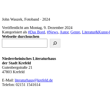
John Waszek, Fotoband · 2024
Veröffentlicht am
Montag, 9. Dezember 2024
Kategorisiert als
#Das Bord
,
#News
,
Autor
,
Genre
,
Literatur&Kunst-
Webseite durchsuchen
Niederrheinisches Literaturhaus
der Stadt Krefeld
Gutenbergstraße 21
47803 Krefeld
E‑Mail:
literaturhaus@krefeld.de
Telefon: 02151 1541614