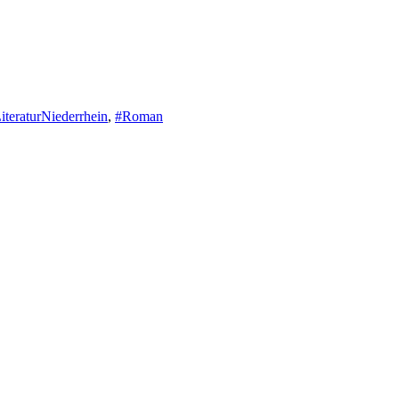
iteraturNiederrhein
,
#Roman