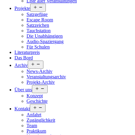
Liste aller Veranstaltungen
Menü
Projekte
öffnen
Satzgefüge
Escape Room
Satzzeichen
Tauchstation
Die Unabhängigen
Audio-Spaziergang
Für Schulen
Literaturpreis
Das Bord
Menü
Archiv
öffnen
News-Archiv
Veranstaltungsarchiv
Projekt-Archiv
Menü
Über uns
öffnen
Konzept
Geschichte
Menü
Kontakt
öffnen
Anfahrt
Zugänglichkeit
Team
Praktikum