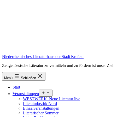
Zum
Inhalt
springen
Niederrheinisches Literaturhaus der Stadt Krefeld
Zeitgenössische Literatur zu vermitteln und zu fördern ist unser Ziel
Menü
Schließen
Start
Menü
Veranstaltungen
öffnen
WESTWERK. Neue Literatur live
Literaturbezirk Nord
Einzelveranstaltungen
Literarischer Sommer