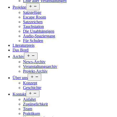
Liste aller Veranstaltungen
Menü
Projekte
öffnen
Satzgefüge
Escape Room
Satzzeichen
Tauchstation
Die Unabhängigen
Audio-Spaziergang
Für Schulen
Literaturpreis
Das Bord
Menü
Archiv
öffnen
News-Archiv
Veranstaltungsarchiv
Projekt-Archiv
Menü
Über uns
öffnen
Konzept
Geschichte
Menü
Kontakt
öffnen
Anfahrt
Zugänglichkeit
Team
Praktikum