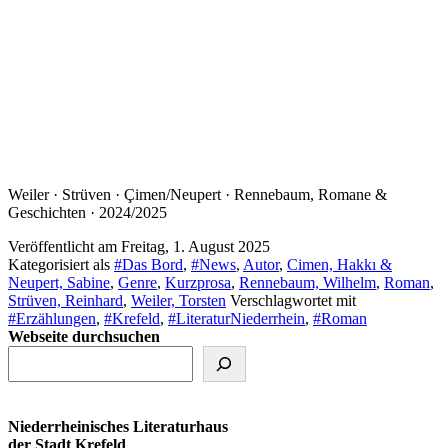
Weiler · Strüven · Çimen/Neupert · Rennebaum, Romane &
Geschichten · 2024/2025
Veröffentlicht am
Freitag, 1. August 2025
Kategorisiert als
#Das Bord
,
#News
,
Autor
,
Cimen, Hakkı &
Neupert, Sabine
,
Genre
,
Kurzprosa
,
Rennebaum, Wilhelm
,
Roman
,
Strüven, Reinhard
,
Weiler, Torsten
Verschlagwortet mit
#Erzählungen
,
#Krefeld
,
#LiteraturNiederrhein
,
#Roman
Webseite durchsuchen
Niederrheinisches Literaturhaus
der Stadt Krefeld