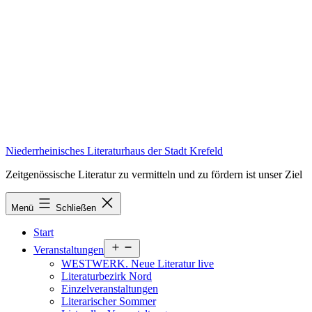
Zum
Inhalt
springen
Niederrheinisches Literaturhaus der Stadt Krefeld
Zeitgenössische Literatur zu vermitteln und zu fördern ist unser Ziel
Menü
Schließen
Start
Menü
Veranstaltungen
öffnen
WESTWERK. Neue Literatur live
Literaturbezirk Nord
Einzelveranstaltungen
Literarischer Sommer