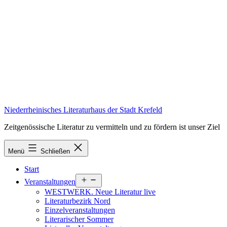
Zum
Inhalt
springen
Niederrheinisches Literaturhaus der Stadt Krefeld
Zeitgenössische Literatur zu vermitteln und zu fördern ist unser Ziel
Menü
Schließen
Start
Menü
Veranstaltungen
öffnen
WESTWERK. Neue Literatur live
Literaturbezirk Nord
Einzelveranstaltungen
Literarischer Sommer