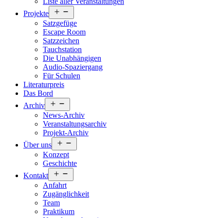
Liste aller Veranstaltungen
Menü
Projekte
öffnen
Satzgefüge
Escape Room
Satzzeichen
Tauchstation
Die Unabhängigen
Audio-Spaziergang
Für Schulen
Literaturpreis
Das Bord
Menü
Archiv
öffnen
News-Archiv
Veranstaltungsarchiv
Projekt-Archiv
Menü
Über uns
öffnen
Konzept
Geschichte
Menü
Kontakt
öffnen
Anfahrt
Zugänglichkeit
Team
Praktikum