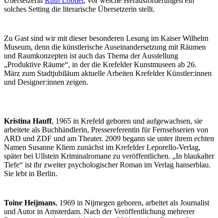
Übersetzerin
Ruth Löbner
, vor welche Herausforderungen ein
solches Setting die literarische Übersetzerin stellt.
Zu Gast sind wir mit dieser besonderen Lesung im Kaiser Wilhelm
Museum, denn die künstlerische Auseinandersetzung mit Räumen
und Raumkonzepten ist auch das Thema der Ausstellung
„Produktive Räume“, in der die Krefelder Kunstmuseen ab 26.
März zum Stadtjubiläum aktuelle Arbeiten Krefelder Künstler:innen
und Designer:innen zeigen.
Kristina Hauff
, 1965 in Krefeld geboren und aufgewachsen, sie
arbeitete als Buchhändlerin, Pressereferentin für Fernsehserien von
ARD und ZDF und am Theater. 2009 begann sie unter ihrem echten
Namen Susanne Kliem zunächst im Krefelder Leporello-Verlag,
später bei Ullstein Kriminalromane zu veröffentlichen. „In blaukalter
Tiefe“ ist ihr zweiter psychologischer Roman im Verlag hanserblau.
Sie lebt in Berlin.
Toine Heijmans
, 1969 in Nijmegen geboren, arbeitet als Journalist
und Autor in Amsterdam. Nach der Veröffentlichung mehrerer