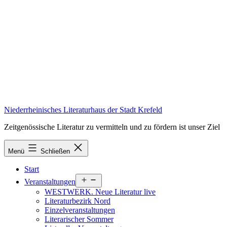
Zum
Inhalt
springen
Niederrheinisches Literaturhaus der Stadt Krefeld
Zeitgenössische Literatur zu vermitteln und zu fördern ist unser Ziel
Menü
Schließen
Start
Menü
Veranstaltungen
öffnen
WESTWERK. Neue Literatur live
Literaturbezirk Nord
Einzelveranstaltungen
Literarischer Sommer