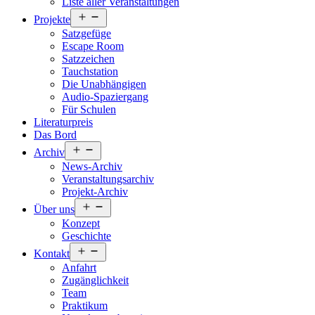
Liste aller Veranstaltungen
Menü
Projekte
öffnen
Satzgefüge
Escape Room
Satzzeichen
Tauchstation
Die Unabhängigen
Audio-Spaziergang
Für Schulen
Literaturpreis
Das Bord
Menü
Archiv
öffnen
News-Archiv
Veranstaltungsarchiv
Projekt-Archiv
Menü
Über uns
öffnen
Konzept
Geschichte
Menü
Kontakt
öffnen
Anfahrt
Zugänglichkeit
Team
Praktikum