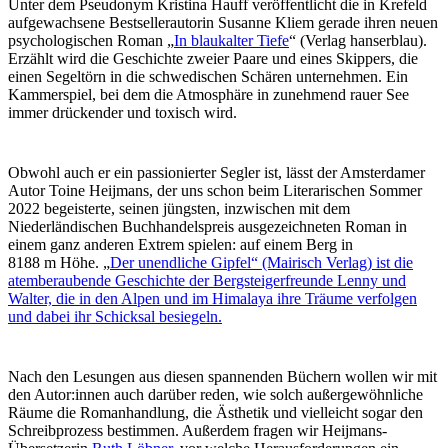
Unter dem Pseudonym Kristina Hauff veröffentlicht die in Krefeld
aufgewachsene Bestsellerautorin Susanne Kliem gerade ihren neuen
psychologischen Roman „
In blaukalter Tiefe
“ (Verlag hanserblau).
Erzählt wird die Geschichte zweier Paare und eines Skippers, die
einen Segeltörn in die schwedischen Schären unternehmen. Ein
Kammerspiel, bei dem die Atmosphäre in zunehmend rauer See
immer drückender und toxisch wird.
Obwohl auch er ein passionierter Segler ist, lässt der Amsterdamer
Autor Toine Heijmans, der uns schon beim Literarischen Sommer
2022 begeisterte, seinen jüngsten, inzwischen mit dem
Niederländischen Buchhandelspreis ausgezeichneten Roman in
einem ganz anderen Extrem spielen: auf einem Berg in
8188 m Höhe. „
Der unendliche Gipfel“ (Mairisch Verlag) ist die
atemberaubende Geschichte der Bergsteigerfreunde Lenny und
Walter, die in den Alpen und im Himalaya ihre Träume verfolgen
und dabei ihr Schicksal besiegeln.
Nach den Lesungen aus diesen spannenden Büchern wollen wir mit
den Autor:innen auch darüber reden, wie solch außergewöhnliche
Räume die Romanhandlung, die Ästhetik und vielleicht sogar den
Schreibprozess bestimmen. Außerdem fragen wir Heijmans-