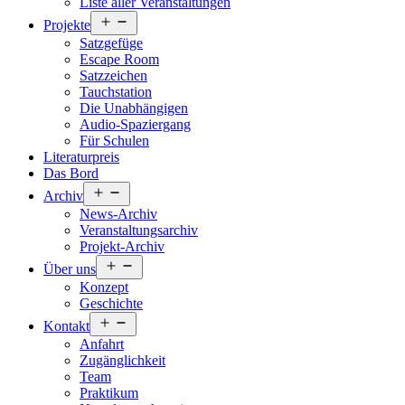
Liste aller Veranstaltungen
Menü
Projekte
öffnen
Satzgefüge
Escape Room
Satzzeichen
Tauchstation
Die Unabhängigen
Audio-Spaziergang
Für Schulen
Literaturpreis
Das Bord
Menü
Archiv
öffnen
News-Archiv
Veranstaltungsarchiv
Projekt-Archiv
Menü
Über uns
öffnen
Konzept
Geschichte
Menü
Kontakt
öffnen
Anfahrt
Zugänglichkeit
Team
Praktikum