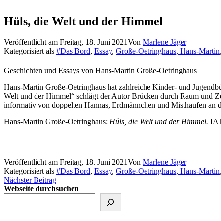
Hüls, die Welt und der Himmel
Veröffentlicht am
Freitag, 18. Juni 2021
Von
Marlene Jäger
Kategorisiert als
#Das Bord
,
Essay
,
Große-Oetringhaus, Hans-Martin
Geschichten und Essays von Hans-Martin Große-Oetringhaus
Hans-Martin Große-Oetringhaus hat zahlreiche Kinder- und Jugendbüche
Welt und der Himmel“ schlägt der Autor Brücken durch Raum und Zeit
informativ von doppelten Hannas, Erdmännchen und Misthaufen an der
Hans-Martin Große-Oetringhaus:
Hüls, die Welt und der Himmel.
IAT
Veröffentlicht am
Freitag, 18. Juni 2021
Von
Marlene Jäger
Kategorisiert als
#Das Bord
,
Essay
,
Große-Oetringhaus, Hans-Martin
Nächster Beitrag
Webseite durchsuchen