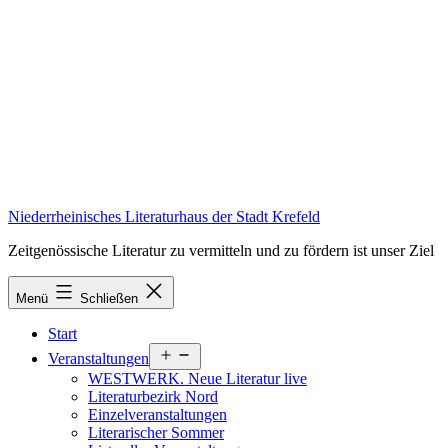
Zum
Inhalt
springen
Niederrheinisches Literaturhaus der Stadt Krefeld
Zeitgenössische Literatur zu vermitteln und zu fördern ist unser Ziel
Menü
Schließen
Start
Menü
Veranstaltungen
öffnen
WESTWERK. Neue Literatur live
Literaturbezirk Nord
Einzelveranstaltungen
Literarischer Sommer