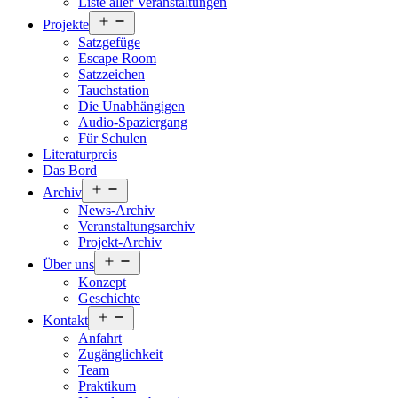
Liste aller Veranstaltungen
Menü
Projekte
öffnen
Satzgefüge
Escape Room
Satzzeichen
Tauchstation
Die Unabhängigen
Audio-Spaziergang
Für Schulen
Literaturpreis
Das Bord
Menü
Archiv
öffnen
News-Archiv
Veranstaltungsarchiv
Projekt-Archiv
Menü
Über uns
öffnen
Konzept
Geschichte
Menü
Kontakt
öffnen
Anfahrt
Zugänglichkeit
Team
Praktikum