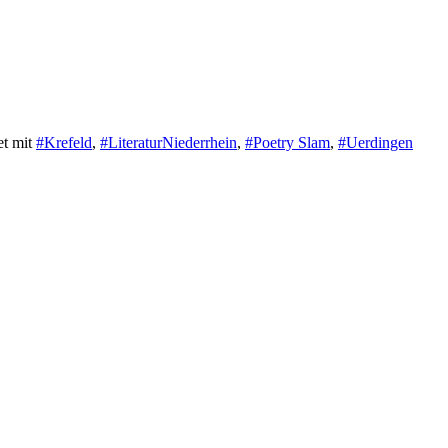
et mit
#Krefeld
,
#LiteraturNiederrhein
,
#Poetry Slam
,
#Uerdingen