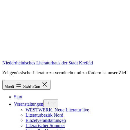
Zum
Inhalt
springen
Niederrheinisches Literaturhaus der Stadt Krefeld
Zeitgenössische Literatur zu vermitteln und zu fördern ist unser Ziel
Menü
Schließen
Start
Menü
Veranstaltungen
öffnen
WESTWERK. Neue Literatur live
Literaturbezirk Nord
Einzelveranstaltungen
Literarischer Sommer