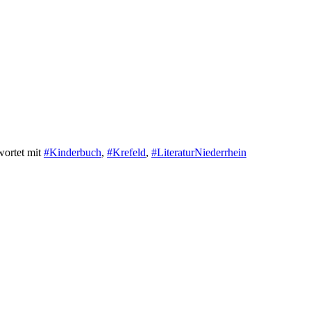
wortet mit
#Kinderbuch
,
#Krefeld
,
#LiteraturNiederrhein