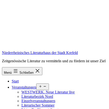
Zum
Inhalt
springen
Niederrheinisches Literaturhaus der Stadt Krefeld
Zeitgenössische Literatur zu vermitteln und zu fördern ist unser Ziel
Menü
Schließen
Start
Menü
Veranstaltungen
öffnen
WESTWERK. Neue Literatur live
Literaturbezirk Nord
Einzelveranstaltungen
Literarischer Sommer