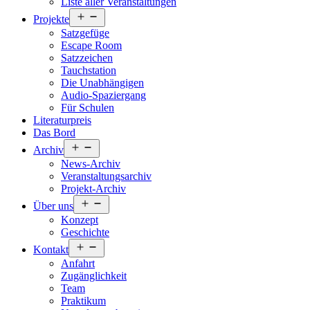
Liste aller Veranstaltungen
Menü
Projekte
öffnen
Satzgefüge
Escape Room
Satzzeichen
Tauchstation
Die Unabhängigen
Audio-Spaziergang
Für Schulen
Literaturpreis
Das Bord
Menü
Archiv
öffnen
News-Archiv
Veranstaltungsarchiv
Projekt-Archiv
Menü
Über uns
öffnen
Konzept
Geschichte
Menü
Kontakt
öffnen
Anfahrt
Zugänglichkeit
Team
Praktikum