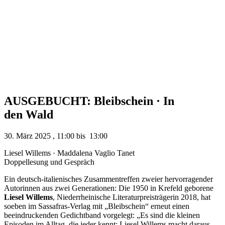
AUSGEBUCHT: Bleibschein · In
den Wald
30. März 2025
,
11:00
bis
13:00
Liesel Willems · Maddalena Vaglio Tanet
Doppellesung und Gespräch
Ein deutsch-italienisches Zusammentreffen zweier hervorragender
Autorinnen aus zwei Generationen: Die 1950 in Krefeld geborene
Liesel Willems
, Niederrheinische Literaturpreisträgerin 2018, hat
soeben im Sassafras-Verlag mit „Bleibschein“ erneut einen
beeindruckenden Gedichtband vorgelegt: „Es sind die kleinen
Episoden im Alltag, die jeder kennt: Liesel Willems macht daraus