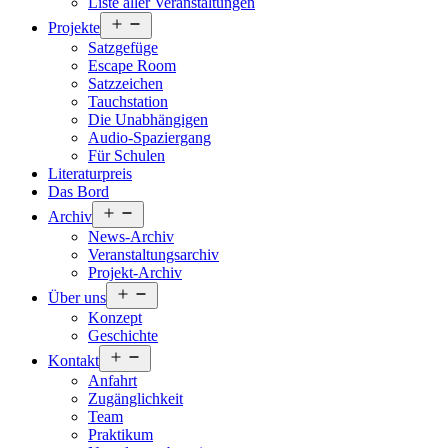
Liste aller Veranstaltungen
Menü
Projekte
öffnen
Satzgefüge
Escape Room
Satzzeichen
Tauchstation
Die Unabhängigen
Audio-Spaziergang
Für Schulen
Literaturpreis
Das Bord
Menü
Archiv
öffnen
News-Archiv
Veranstaltungsarchiv
Projekt-Archiv
Menü
Über uns
öffnen
Konzept
Geschichte
Menü
Kontakt
öffnen
Anfahrt
Zugänglichkeit
Team
Praktikum