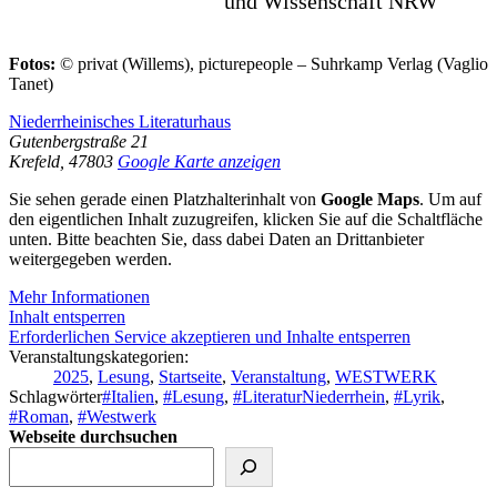
und Wissenschaft NRW
Fotos:
© privat (Willems), picturepeople – Suhrkamp Verlag (Vaglio
Tanet)
Niederrheinisches Literaturhaus
Gutenbergstraße 21
Krefeld
,
47803
Google Karte anzeigen
Sie sehen gerade einen Platzhalterinhalt von
Google Maps
. Um auf
den eigentlichen Inhalt zuzugreifen, klicken Sie auf die Schaltfläche
unten. Bitte beachten Sie, dass dabei Daten an Drittanbieter
weitergegeben werden.
Mehr Informationen
Inhalt entsperren
Erforderlichen Service akzeptieren und Inhalte entsperren
Veranstaltungskategorien:
2025
,
Lesung
,
Startseite
,
Veranstaltung
,
WESTWERK
Schlagwörter
#Italien
,
#Lesung
,
#LiteraturNiederrhein
,
#Lyrik
,
#Roman
,
#Westwerk
Webseite durchsuchen