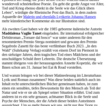
wundervoll schnörkellose Poesie. Da geht die große Angst vor Alter,
Tod und Krieg ebenso direkt in die Seele wie das Glück übers
Leben“, würdigte die Rheinische Post das Buch, in dem zudem
Aquarelle der
Malerin und ebenfalls Lyrikerin Johanna Hansen
mehr künstlerischer Kommentar als nur Illustration sind.
Als zweiten Gast haben wir die 1985 geborene italienische Autorin
Maddalena Vaglio Tanet
eingeladen. Ihr international erfolgreicher
Debütroman „Tornare dal bosco“ war unter anderem für den
renommierten Premio Strega nominiert und gewann den Premio
Segafredo Zanetti für das beste verfilmbare Buch 2023. „In den
Wald“ (Suhrkamp Verlag) erzählt von einem Dorf im Piemont in
den siebziger Jahren, dem tragischen Tod eines Mädchens und der
unschuldigen Schuld ihrer Lehrerin. Die deutsche Übersetzung
stammt übrigens von der herausragenden Annette Kopetzki, die wir
Ihnen schon am 31. Januar bei Eat & Read vorstellen.
Und warum bringen wir bei dieser Matineelesung im Literaturhaus
Lyrik und Roman zusammen? Was diese beiden natürlich auch im
Inhalt recht unterschiedlichen Bücher gemeinsam haben, ist zum
einen ein sensibles, tiefes Bewusstsein für den Mensch als Teil der
Natur und wie er sie als Spiegel seiner Situation erfährt. Und zum
anderen ist es ein sehr genauer, achtsamer Blick in die Seele und
Psyche der Menschen, der die Arbeit dieser beiden Autorinnen
auszeichnet. Um so mehr freuen wir uns, nicht nur ihre Texte zu