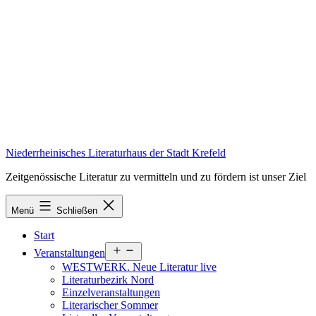
Zum
Inhalt
springen
Niederrheinisches Literaturhaus der Stadt Krefeld
Zeitgenössische Literatur zu vermitteln und zu fördern ist unser Ziel
Menü
Schließen
Start
Menü
Veranstaltungen
öffnen
WESTWERK. Neue Literatur live
Literaturbezirk Nord
Einzelveranstaltungen
Literarischer Sommer