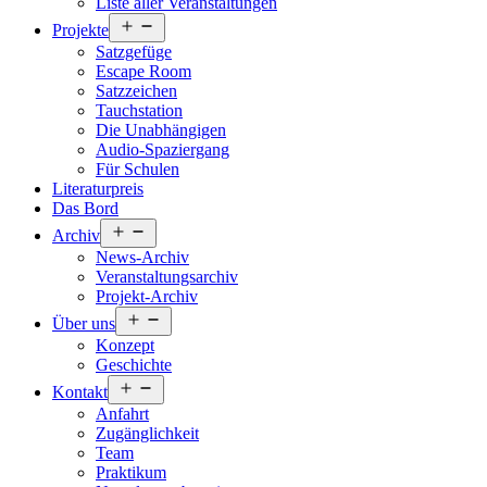
Liste aller Veranstaltungen
Menü
Projekte
öffnen
Satzgefüge
Escape Room
Satzzeichen
Tauchstation
Die Unabhängigen
Audio-Spaziergang
Für Schulen
Literaturpreis
Das Bord
Menü
Archiv
öffnen
News-Archiv
Veranstaltungsarchiv
Projekt-Archiv
Menü
Über uns
öffnen
Konzept
Geschichte
Menü
Kontakt
öffnen
Anfahrt
Zugänglichkeit
Team
Praktikum