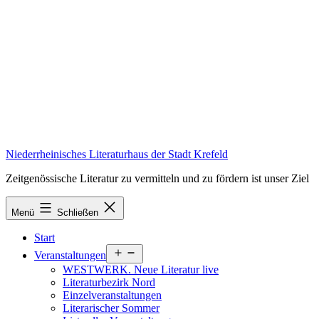
Zum
Inhalt
springen
Niederrheinisches Literaturhaus der Stadt Krefeld
Zeitgenössische Literatur zu vermitteln und zu fördern ist unser Ziel
Menü
Schließen
Start
Menü
Veranstaltungen
öffnen
WESTWERK. Neue Literatur live
Literaturbezirk Nord
Einzelveranstaltungen
Literarischer Sommer