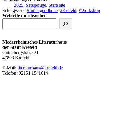
2025
,
Satzgefüge
,
Startseite
Schlagwörter
#für Jugendliche
,
#Krefeld
,
#Workshop
Webseite durchsuchen
Niederrheinisches Literaturhaus
der Stadt Krefeld
Gutenbergstraße 21
47803 Krefeld
E‑Mail:
literaturhaus@krefeld.de
Telefon: 02151 1541614