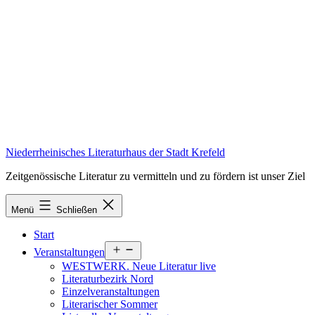
Zum
Inhalt
springen
Niederrheinisches Literaturhaus der Stadt Krefeld
Zeitgenössische Literatur zu vermitteln und zu fördern ist unser Ziel
Menü
Schließen
Start
Menü
Veranstaltungen
öffnen
WESTWERK. Neue Literatur live
Literaturbezirk Nord
Einzelveranstaltungen
Literarischer Sommer