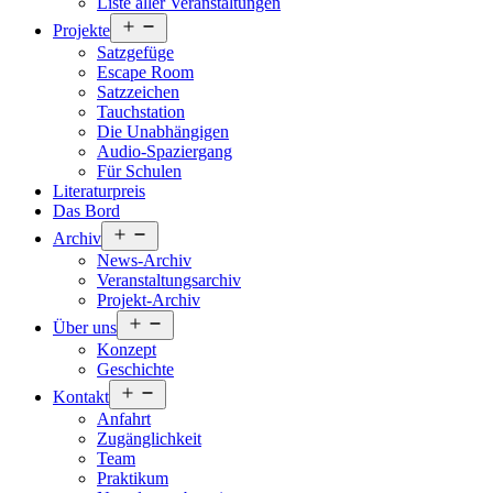
Liste aller Veranstaltungen
Menü
Projekte
öffnen
Satzgefüge
Escape Room
Satzzeichen
Tauchstation
Die Unabhängigen
Audio-Spaziergang
Für Schulen
Literaturpreis
Das Bord
Menü
Archiv
öffnen
News-Archiv
Veranstaltungsarchiv
Projekt-Archiv
Menü
Über uns
öffnen
Konzept
Geschichte
Menü
Kontakt
öffnen
Anfahrt
Zugänglichkeit
Team
Praktikum