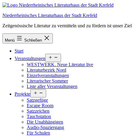
Zum
Inhalt
Niederrheinisches Literaturhaus der Stadt Krefeld
springen
Zeitgenössische Literatur zu vermitteln und zu fördern ist unser Ziel
Menü
Schließen
Start
Menü
Veranstaltungen
öffnen
WESTWERK. Neue Literatur live
Literaturbezirk Nord
Einzelveranstaltungen
Literarischer Sommer
Liste aller Veranstaltungen
Menü
Projekte
öffnen
Satzgefüge
Escape Room
Satzzeichen
Tauchstation
Die Unabhängigen
Audio-Spaziergang
Für Schulen