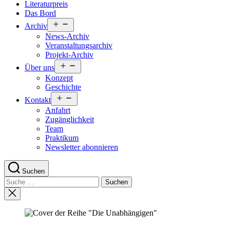
Literaturpreis
Das Bord
Menü
Archiv
öffnen
News-Archiv
Veranstaltungsarchiv
Projekt-Archiv
Menü
Über uns
öffnen
Konzept
Geschichte
Menü
Kontakt
öffnen
Anfahrt
Zugänglichkeit
Team
Praktikum
Newsletter abonnieren
Suchen
Suche
nach:
Suche
schließen