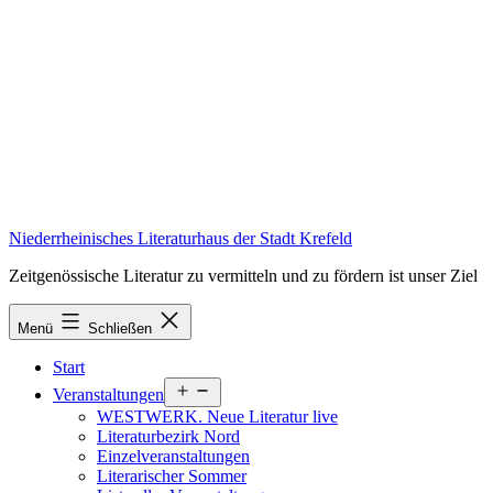
Zum
Inhalt
springen
Niederrheinisches Literaturhaus der Stadt Krefeld
Zeitgenössische Literatur zu vermitteln und zu fördern ist unser Ziel
Menü
Schließen
Start
Menü
Veranstaltungen
öffnen
WESTWERK. Neue Literatur live
Literaturbezirk Nord
Einzelveranstaltungen
Literarischer Sommer