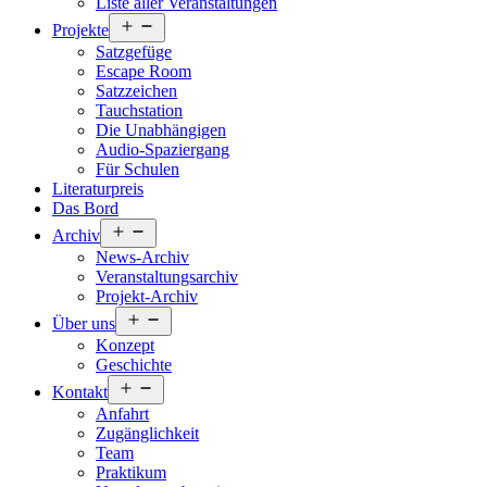
Liste aller Veranstaltungen
Menü
Projekte
öffnen
Satzgefüge
Escape Room
Satzzeichen
Tauchstation
Die Unabhängigen
Audio-Spaziergang
Für Schulen
Literaturpreis
Das Bord
Menü
Archiv
öffnen
News-Archiv
Veranstaltungsarchiv
Projekt-Archiv
Menü
Über uns
öffnen
Konzept
Geschichte
Menü
Kontakt
öffnen
Anfahrt
Zugänglichkeit
Team
Praktikum