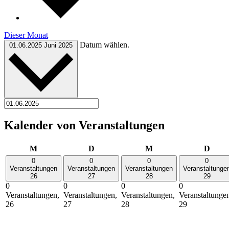
Dieser Monat
Datum wählen.
01.06.2025
Juni 2025
Kalender von Veranstaltungen
Montag
Dienstag
Mittwoch
Donn
M
D
M
D
0
0
0
0
Veranstaltungen
Veranstaltungen
Veranstaltungen
Veranstaltunge
26
27
28
29
0
0
0
0
Veranstaltungen,
Veranstaltungen,
Veranstaltungen,
Veranstaltunge
26
27
28
29