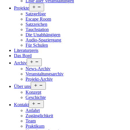
Liste aller Veranstaltungen
Menü
Projekte
öffnen
Satzgefüge
Escape Room
Satzzeichen
Tauchstation
Die Unabhängigen
Audio-Spaziergang
Für Schulen
Literaturpreis
Das Bord
Menü
Archiv
öffnen
News-Archiv
Veranstaltungsarchiv
Projekt-Archiv
Menü
Über uns
öffnen
Konzept
Geschichte
Menü
Kontakt
öffnen
Anfahrt
Zugänglichkeit
Team
Praktikum