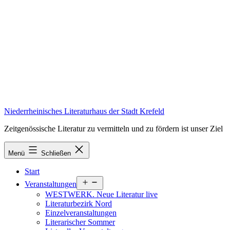
Zum
Inhalt
springen
Niederrheinisches Literaturhaus der Stadt Krefeld
Zeitgenössische Literatur zu vermitteln und zu fördern ist unser Ziel
Menü
Schließen
Start
Menü
Veranstaltungen
öffnen
WESTWERK. Neue Literatur live
Literaturbezirk Nord
Einzelveranstaltungen
Literarischer Sommer