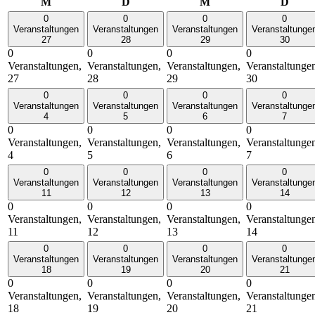
Montag
Dienstag
Mittwoch
Donn
M
D
M
D
0
0
0
0
Veranstaltungen
Veranstaltungen
Veranstaltungen
Veranstaltunge
27
28
29
30
0
0
0
0
Veranstaltungen,
Veranstaltungen,
Veranstaltungen,
Veranstaltunge
27
28
29
30
0
0
0
0
Veranstaltungen
Veranstaltungen
Veranstaltungen
Veranstaltunge
4
5
6
7
0
0
0
0
Veranstaltungen,
Veranstaltungen,
Veranstaltungen,
Veranstaltunge
4
5
6
7
0
0
0
0
Veranstaltungen
Veranstaltungen
Veranstaltungen
Veranstaltunge
11
12
13
14
0
0
0
0
Veranstaltungen,
Veranstaltungen,
Veranstaltungen,
Veranstaltunge
11
12
13
14
0
0
0
0
Veranstaltungen
Veranstaltungen
Veranstaltungen
Veranstaltunge
18
19
20
21
0
0
0
0
Veranstaltungen,
Veranstaltungen,
Veranstaltungen,
Veranstaltunge
18
19
20
21