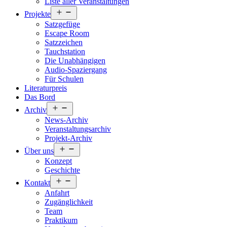
Liste aller Veranstaltungen
Menü
Projekte
öffnen
Satzgefüge
Escape Room
Satzzeichen
Tauchstation
Die Unabhängigen
Audio-Spaziergang
Für Schulen
Literaturpreis
Das Bord
Menü
Archiv
öffnen
News-Archiv
Veranstaltungsarchiv
Projekt-Archiv
Menü
Über uns
öffnen
Konzept
Geschichte
Menü
Kontakt
öffnen
Anfahrt
Zugänglichkeit
Team
Praktikum