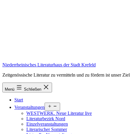
Zum
Inhalt
springen
Niederrheinisches Literaturhaus der Stadt Krefeld
Zeitgenössische Literatur zu vermitteln und zu fördern ist unser Ziel
Menü
Schließen
Start
Menü
Veranstaltungen
öffnen
WESTWERK. Neue Literatur live
Literaturbezirk Nord
Einzelveranstaltungen
Literarischer Sommer