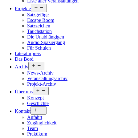
Liste aller Veranstaltungen
Menü
Projekte
öffnen
Satzgefüge
Escape Room
Satzzeichen
Tauchstation
Die Unabhängigen
Audio-Spaziergang
Für Schulen
Literaturpreis
Das Bord
Menü
Archiv
öffnen
News-Archiv
Veranstaltungsarchiv
Projekt-Archiv
Menü
Über uns
öffnen
Konzept
Geschichte
Menü
Kontakt
öffnen
Anfahrt
Zugänglichkeit
Team
Praktikum