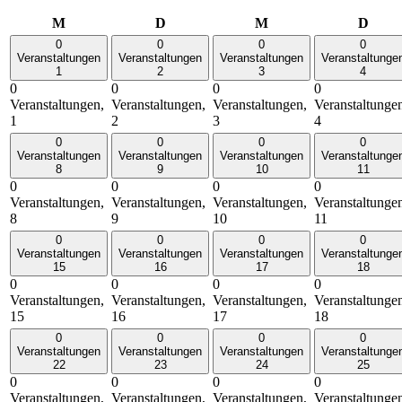
Montag
Dienstag
Mittwoch
Donn
M
D
M
D
0
0
0
0
Veranstaltungen
Veranstaltungen
Veranstaltungen
Veranstaltunge
1
2
3
4
0
0
0
0
Veranstaltungen,
Veranstaltungen,
Veranstaltungen,
Veranstaltunge
1
2
3
4
0
0
0
0
Veranstaltungen
Veranstaltungen
Veranstaltungen
Veranstaltunge
8
9
10
11
0
0
0
0
Veranstaltungen,
Veranstaltungen,
Veranstaltungen,
Veranstaltunge
8
9
10
11
0
0
0
0
Veranstaltungen
Veranstaltungen
Veranstaltungen
Veranstaltunge
15
16
17
18
0
0
0
0
Veranstaltungen,
Veranstaltungen,
Veranstaltungen,
Veranstaltunge
15
16
17
18
0
0
0
0
Veranstaltungen
Veranstaltungen
Veranstaltungen
Veranstaltunge
22
23
24
25
0
0
0
0
Veranstaltungen,
Veranstaltungen,
Veranstaltungen,
Veranstaltunge