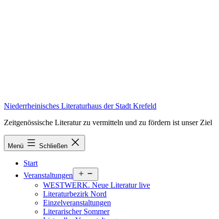
Zum
Inhalt
springen
Niederrheinisches Literaturhaus der Stadt Krefeld
Zeitgenössische Literatur zu vermitteln und zu fördern ist unser Ziel
Menü
Schließen
Start
Menü
Veranstaltungen
öffnen
WESTWERK. Neue Literatur live
Literaturbezirk Nord
Einzelveranstaltungen
Literarischer Sommer