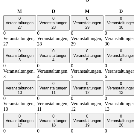
Montag
Dienstag
Mittwoch
Donn
M
D
M
D
0
0
0
0
Veranstaltungen
Veranstaltungen
Veranstaltungen
Veranstaltunge
27
28
29
30
0
0
0
0
Veranstaltungen,
Veranstaltungen,
Veranstaltungen,
Veranstaltunge
27
28
29
30
0
0
0
0
Veranstaltungen
Veranstaltungen
Veranstaltungen
Veranstaltunge
3
4
5
6
0
0
0
0
Veranstaltungen,
Veranstaltungen,
Veranstaltungen,
Veranstaltunge
3
4
5
6
0
0
0
0
Veranstaltungen
Veranstaltungen
Veranstaltungen
Veranstaltunge
10
11
12
13
0
0
0
0
Veranstaltungen,
Veranstaltungen,
Veranstaltungen,
Veranstaltunge
10
11
12
13
0
0
0
0
Veranstaltungen
Veranstaltungen
Veranstaltungen
Veranstaltunge
17
18
19
20
0
0
0
0