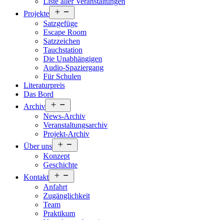
Liste aller Veranstaltungen
Menü
Projekte
öffnen
Satzgefüge
Escape Room
Satzzeichen
Tauchstation
Die Unabhängigen
Audio-Spaziergang
Für Schulen
Literaturpreis
Das Bord
Menü
Archiv
öffnen
News-Archiv
Veranstaltungsarchiv
Projekt-Archiv
Menü
Über uns
öffnen
Konzept
Geschichte
Menü
Kontakt
öffnen
Anfahrt
Zugänglichkeit
Team
Praktikum