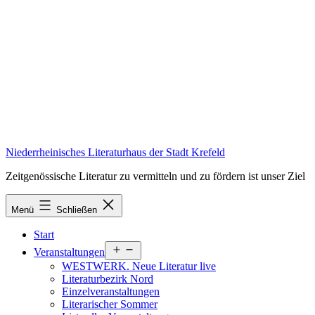
Zum
Inhalt
springen
Niederrheinisches Literaturhaus der Stadt Krefeld
Zeitgenössische Literatur zu vermitteln und zu fördern ist unser Ziel
Menü
Schließen
Start
Menü
Veranstaltungen
öffnen
WESTWERK. Neue Literatur live
Literaturbezirk Nord
Einzelveranstaltungen
Literarischer Sommer