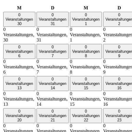
Montag
Dienstag
Mittwoch
Donn
M
D
M
D
0
0
0
0
Veranstaltungen
Veranstaltungen
Veranstaltungen
Veranstaltunge
30
31
1
2
0
0
0
0
Veranstaltungen,
Veranstaltungen,
Veranstaltungen,
Veranstaltunge
30
31
1
2
0
0
0
0
Veranstaltungen
Veranstaltungen
Veranstaltungen
Veranstaltunge
6
7
8
9
0
0
0
0
Veranstaltungen,
Veranstaltungen,
Veranstaltungen,
Veranstaltunge
6
7
8
9
0
0
0
0
Veranstaltungen
Veranstaltungen
Veranstaltungen
Veranstaltunge
13
14
15
16
0
0
0
0
Veranstaltungen,
Veranstaltungen,
Veranstaltungen,
Veranstaltunge
13
14
15
16
0
0
0
0
Veranstaltungen
Veranstaltungen
Veranstaltungen
Veranstaltunge
20
21
22
23
0
0
0
0
Veranstaltungen,
Veranstaltungen,
Veranstaltungen,
Veranstaltunge