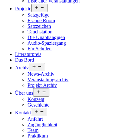
Liste aller Veranstaltungen
Menü
Projekte
öffnen
Satzgefüge
Escape Room
Satzzeichen
Tauchstation
Die Unabhängigen
Audio-Spaziergang
Für Schulen
Literaturpreis
Das Bord
Menü
Archiv
öffnen
News-Archiv
Veranstaltungsarchiv
Projekt-Archiv
Menü
Über uns
öffnen
Konzept
Geschichte
Menü
Kontakt
öffnen
Anfahrt
Zugänglichkeit
Team
Praktikum