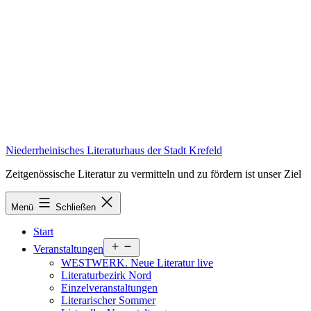
Zum
Inhalt
springen
Niederrheinisches Literaturhaus der Stadt Krefeld
Zeitgenössische Literatur zu vermitteln und zu fördern ist unser Ziel
Menü
Schließen
Start
Menü
Veranstaltungen
öffnen
WESTWERK. Neue Literatur live
Literaturbezirk Nord
Einzelveranstaltungen
Literarischer Sommer