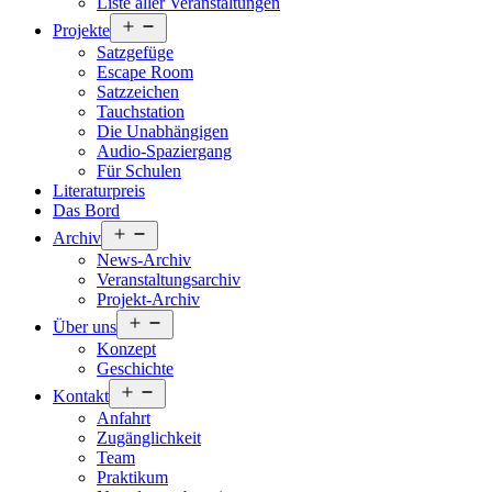
Liste aller Veranstaltungen
Menü
Projekte
öffnen
Satzgefüge
Escape Room
Satzzeichen
Tauchstation
Die Unabhängigen
Audio-Spaziergang
Für Schulen
Literaturpreis
Das Bord
Menü
Archiv
öffnen
News-Archiv
Veranstaltungsarchiv
Projekt-Archiv
Menü
Über uns
öffnen
Konzept
Geschichte
Menü
Kontakt
öffnen
Anfahrt
Zugänglichkeit
Team
Praktikum