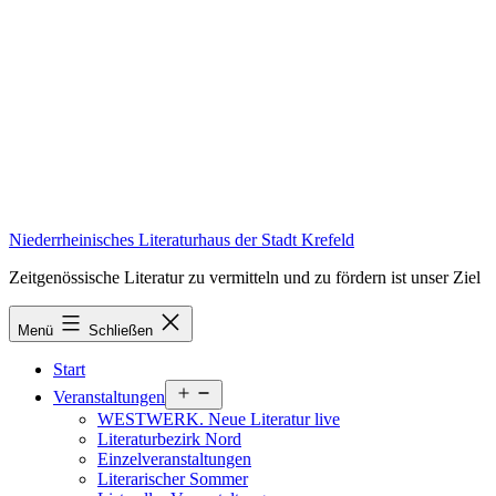
Zum
Inhalt
springen
Niederrheinisches Literaturhaus der Stadt Krefeld
Zeitgenössische Literatur zu vermitteln und zu fördern ist unser Ziel
Menü
Schließen
Start
Menü
Veranstaltungen
öffnen
WESTWERK. Neue Literatur live
Literaturbezirk Nord
Einzelveranstaltungen
Literarischer Sommer