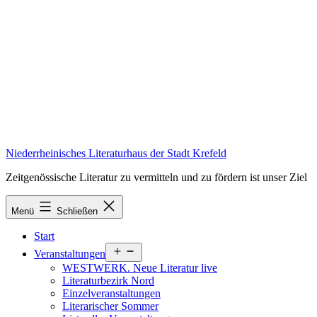
Zum
Inhalt
springen
Niederrheinisches Literaturhaus der Stadt Krefeld
Zeitgenössische Literatur zu vermitteln und zu fördern ist unser Ziel
Menü
Schließen
Start
Menü
Veranstaltungen
öffnen
WESTWERK. Neue Literatur live
Literaturbezirk Nord
Einzelveranstaltungen
Literarischer Sommer