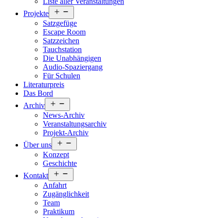
Liste aller Veranstaltungen
Menü
Projekte
öffnen
Satzgefüge
Escape Room
Satzzeichen
Tauchstation
Die Unabhängigen
Audio-Spaziergang
Für Schulen
Literaturpreis
Das Bord
Menü
Archiv
öffnen
News-Archiv
Veranstaltungsarchiv
Projekt-Archiv
Menü
Über uns
öffnen
Konzept
Geschichte
Menü
Kontakt
öffnen
Anfahrt
Zugänglichkeit
Team
Praktikum