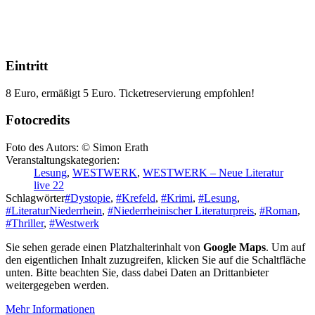
Eintritt
8 Euro, ermäßigt 5 Euro. Ticketreservierung empfohlen!
Fotocredits
Foto des Autors: © Simon Erath
Veranstaltungskategorien:
Lesung
,
WESTWERK
,
WESTWERK – Neue Literatur
live 22
Schlagwörter
#Dystopie
,
#Krefeld
,
#Krimi
,
#Lesung
,
#LiteraturNiederrhein
,
#Niederrheinischer Literaturpreis
,
#Roman
,
#Thriller
,
#Westwerk
Sie sehen gerade einen Platzhalterinhalt von
Google Maps
. Um auf
den eigentlichen Inhalt zuzugreifen, klicken Sie auf die Schaltfläche
unten. Bitte beachten Sie, dass dabei Daten an Drittanbieter
weitergegeben werden.
Mehr Informationen