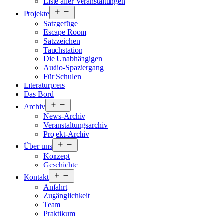
Liste aller Veranstaltungen
Menü
Projekte
öffnen
Satzgefüge
Escape Room
Satzzeichen
Tauchstation
Die Unabhängigen
Audio-Spaziergang
Für Schulen
Literaturpreis
Das Bord
Menü
Archiv
öffnen
News-Archiv
Veranstaltungsarchiv
Projekt-Archiv
Menü
Über uns
öffnen
Konzept
Geschichte
Menü
Kontakt
öffnen
Anfahrt
Zugänglichkeit
Team
Praktikum