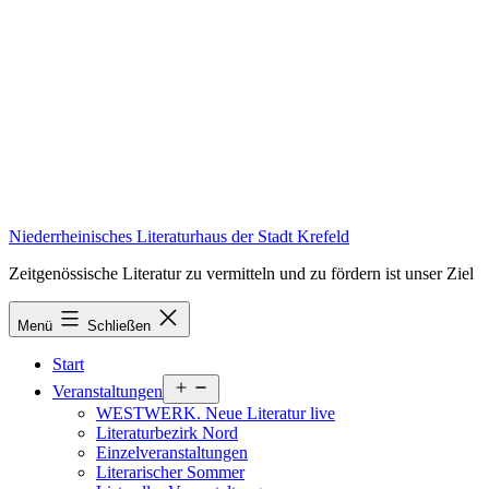
Zum
Inhalt
springen
Niederrheinisches Literaturhaus der Stadt Krefeld
Zeitgenössische Literatur zu vermitteln und zu fördern ist unser Ziel
Menü
Schließen
Start
Menü
Veranstaltungen
öffnen
WESTWERK. Neue Literatur live
Literaturbezirk Nord
Einzelveranstaltungen
Literarischer Sommer