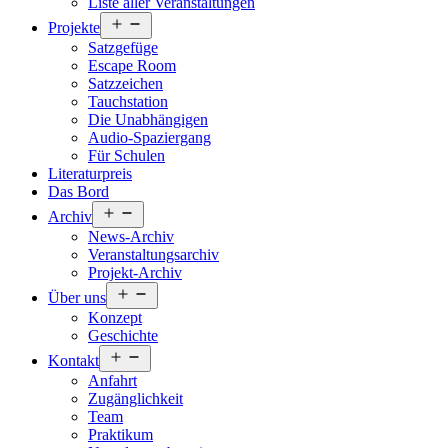
Liste aller Veranstaltungen
Menü
Projekte
öffnen
Satzgefüge
Escape Room
Satzzeichen
Tauchstation
Die Unabhängigen
Audio-Spaziergang
Für Schulen
Literaturpreis
Das Bord
Menü
Archiv
öffnen
News-Archiv
Veranstaltungsarchiv
Projekt-Archiv
Menü
Über uns
öffnen
Konzept
Geschichte
Menü
Kontakt
öffnen
Anfahrt
Zugänglichkeit
Team
Praktikum