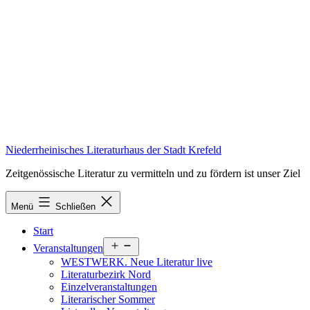
Zum
Inhalt
springen
Niederrheinisches Literaturhaus der Stadt Krefeld
Zeitgenössische Literatur zu vermitteln und zu fördern ist unser Ziel
Menü
Schließen
Start
Menü
Veranstaltungen
öffnen
WESTWERK. Neue Literatur live
Literaturbezirk Nord
Einzelveranstaltungen
Literarischer Sommer