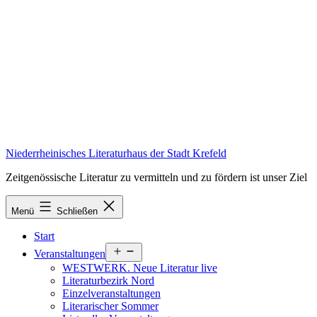
Zum
Inhalt
springen
Niederrheinisches Literaturhaus der Stadt Krefeld
Zeitgenössische Literatur zu vermitteln und zu fördern ist unser Ziel
Menü
Schließen
Start
Menü
Veranstaltungen
öffnen
WESTWERK. Neue Literatur live
Literaturbezirk Nord
Einzelveranstaltungen
Literarischer Sommer