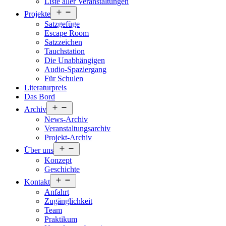
Liste aller Veranstaltungen
Menü
Projekte
öffnen
Satzgefüge
Escape Room
Satzzeichen
Tauchstation
Die Unabhängigen
Audio-Spaziergang
Für Schulen
Literaturpreis
Das Bord
Menü
Archiv
öffnen
News-Archiv
Veranstaltungsarchiv
Projekt-Archiv
Menü
Über uns
öffnen
Konzept
Geschichte
Menü
Kontakt
öffnen
Anfahrt
Zugänglichkeit
Team
Praktikum