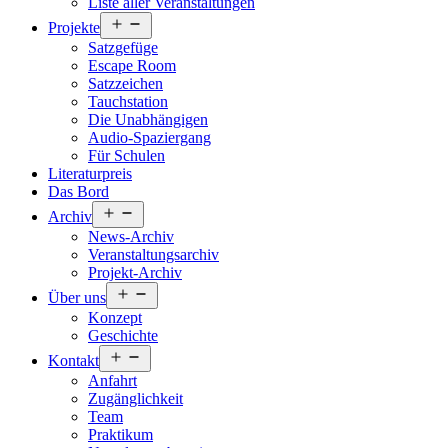
Liste aller Veranstaltungen
Menü
Projekte
öffnen
Satzgefüge
Escape Room
Satzzeichen
Tauchstation
Die Unabhängigen
Audio-Spaziergang
Für Schulen
Literaturpreis
Das Bord
Menü
Archiv
öffnen
News-Archiv
Veranstaltungsarchiv
Projekt-Archiv
Menü
Über uns
öffnen
Konzept
Geschichte
Menü
Kontakt
öffnen
Anfahrt
Zugänglichkeit
Team
Praktikum