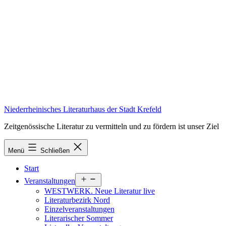
Zum
Inhalt
springen
Niederrheinisches Literaturhaus der Stadt Krefeld
Zeitgenössische Literatur zu vermitteln und zu fördern ist unser Ziel
Menü
Schließen
Start
Menü
Veranstaltungen
öffnen
WESTWERK. Neue Literatur live
Literaturbezirk Nord
Einzelveranstaltungen
Literarischer Sommer