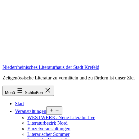
Zum
Inhalt
springen
Niederrheinisches Literaturhaus der Stadt Krefeld
Zeitgenössische Literatur zu vermitteln und zu fördern ist unser Ziel
Menü
Schließen
Start
Menü
Veranstaltungen
öffnen
WESTWERK. Neue Literatur live
Literaturbezirk Nord
Einzelveranstaltungen
Literarischer Sommer