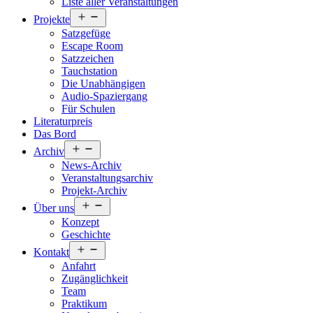
Liste aller Veranstaltungen
Menü
Projekte
öffnen
Satzgefüge
Escape Room
Satzzeichen
Tauchstation
Die Unabhängigen
Audio-Spaziergang
Für Schulen
Literaturpreis
Das Bord
Menü
Archiv
öffnen
News-Archiv
Veranstaltungsarchiv
Projekt-Archiv
Menü
Über uns
öffnen
Konzept
Geschichte
Menü
Kontakt
öffnen
Anfahrt
Zugänglichkeit
Team
Praktikum