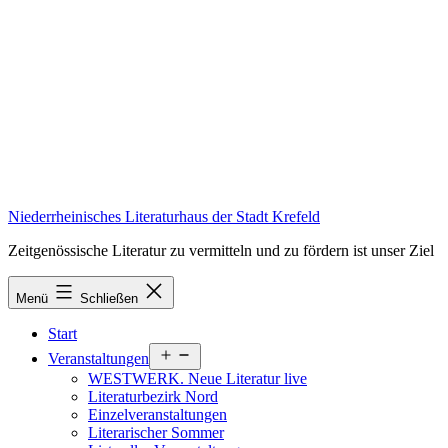
Zum
Inhalt
springen
Niederrheinisches Literaturhaus der Stadt Krefeld
Zeitgenössische Literatur zu vermitteln und zu fördern ist unser Ziel
Menü
Schließen
Start
Menü
Veranstaltungen
öffnen
WESTWERK. Neue Literatur live
Literaturbezirk Nord
Einzelveranstaltungen
Literarischer Sommer