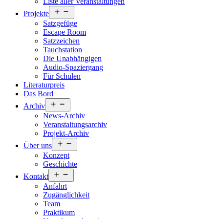
Liste aller Veranstaltungen
Menü
Projekte
öffnen
Satzgefüge
Escape Room
Satzzeichen
Tauchstation
Die Unabhängigen
Audio-Spaziergang
Für Schulen
Literaturpreis
Das Bord
Menü
Archiv
öffnen
News-Archiv
Veranstaltungsarchiv
Projekt-Archiv
Menü
Über uns
öffnen
Konzept
Geschichte
Menü
Kontakt
öffnen
Anfahrt
Zugänglichkeit
Team
Praktikum