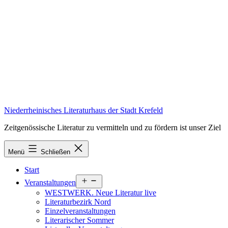
Zum
Inhalt
springen
Niederrheinisches Literaturhaus der Stadt Krefeld
Zeitgenössische Literatur zu vermitteln und zu fördern ist unser Ziel
Menü
Schließen
Start
Menü
Veranstaltungen
öffnen
WESTWERK. Neue Literatur live
Literaturbezirk Nord
Einzelveranstaltungen
Literarischer Sommer