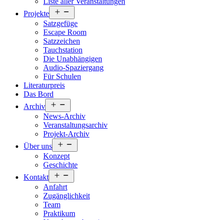
Liste aller Veranstaltungen
Menü
Projekte
öffnen
Satzgefüge
Escape Room
Satzzeichen
Tauchstation
Die Unabhängigen
Audio-Spaziergang
Für Schulen
Literaturpreis
Das Bord
Menü
Archiv
öffnen
News-Archiv
Veranstaltungsarchiv
Projekt-Archiv
Menü
Über uns
öffnen
Konzept
Geschichte
Menü
Kontakt
öffnen
Anfahrt
Zugänglichkeit
Team
Praktikum