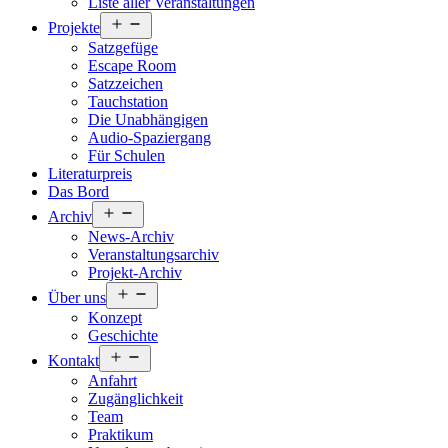
Liste aller Veranstaltungen
Menü
Projekte
öffnen
Satzgefüge
Escape Room
Satzzeichen
Tauchstation
Die Unabhängigen
Audio-Spaziergang
Für Schulen
Literaturpreis
Das Bord
Menü
Archiv
öffnen
News-Archiv
Veranstaltungsarchiv
Projekt-Archiv
Menü
Über uns
öffnen
Konzept
Geschichte
Menü
Kontakt
öffnen
Anfahrt
Zugänglichkeit
Team
Praktikum