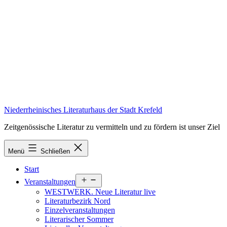
Zum
Inhalt
springen
Niederrheinisches Literaturhaus der Stadt Krefeld
Zeitgenössische Literatur zu vermitteln und zu fördern ist unser Ziel
Menü
Schließen
Start
Menü
Veranstaltungen
öffnen
WESTWERK. Neue Literatur live
Literaturbezirk Nord
Einzelveranstaltungen
Literarischer Sommer